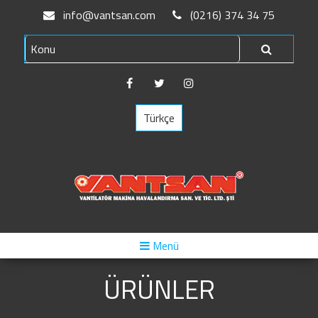
info@vantsan.com
(0216) 374 34 75
Türkçe
Menü
ÜRÜNLER