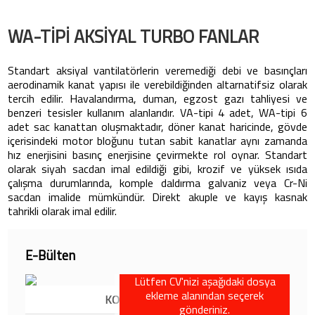
WA-TİPİ AKSİYAL TURBO FANLAR
Standart aksiyal vantilatörlerin veremediği debi ve basınçları
aerodinamik kanat yapısı ile verebildiğinden altarnatifsiz olarak
tercih edilir. Havalandırma, duman, egzost gazı tahliyesi ve
benzeri tesisler kullanım alanlarıdır. VA-tipi 4 adet, WA-tipi 6
adet sac kanattan oluşmaktadır, döner kanat haricinde, gövde
içerisindeki motor bloğunu tutan sabit kanatlar aynı zamanda
hız enerjisini basınç enerjisine çevirmekte rol oynar. Standart
olarak siyah sacdan imal edildiği gibi, krozif ve yüksek ısıda
çalışma durumlarında, komple daldırma galvaniz veya Cr-Ni
sacdan imalide mümkündür. Direkt akuple ve kayış kasnak
tahrikli olarak imal edilir.
sya
E-Bülten
Lütfen CV'nizi aşağıdaki dosya
ekleme alanından seçerek
KONUM NOTASYONU
gönderiniz.