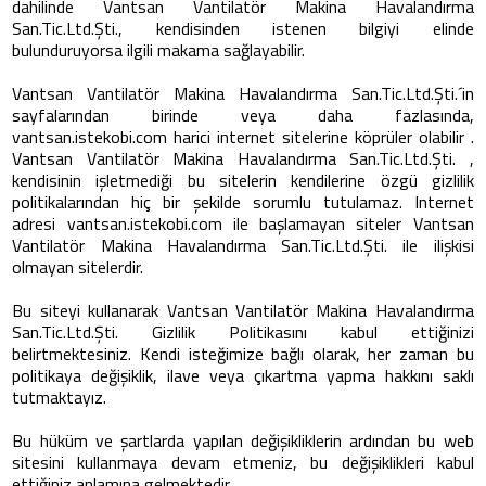
dahilinde Vantsan Vantilatör Makina Havalandırma
San.Tic.Ltd.Şti., kendisinden istenen bilgiyi elinde
bulunduruyorsa ilgili makama sağlayabilir.
Vantsan Vantilatör Makina Havalandırma San.Tic.Ltd.Şti.´in
sayfalarından birinde veya daha fazlasında,
vantsan.istekobi.com harici internet sitelerine köprüler olabilir .
Vantsan Vantilatör Makina Havalandırma San.Tic.Ltd.Şti. ,
kendisinin işletmediği bu sitelerin kendilerine özgü gizlilik
politikalarından hiç bir şekilde sorumlu tutulamaz. Internet
adresi vantsan.istekobi.com ile başlamayan siteler Vantsan
Vantilatör Makina Havalandırma San.Tic.Ltd.Şti. ile ilişkisi
olmayan sitelerdir.
Bu siteyi kullanarak Vantsan Vantilatör Makina Havalandırma
San.Tic.Ltd.Şti. Gizlilik Politikasını kabul ettiğinizi
belirtmektesiniz. Kendi isteğimize bağlı olarak, her zaman bu
politikaya değişiklik, ilave veya çıkartma yapma hakkını saklı
tutmaktayız.
Bu hüküm ve şartlarda yapılan değişikliklerin ardından bu web
sitesini kullanmaya devam etmeniz, bu değişiklikleri kabul
ettiğiniz anlamına gelmektedir.