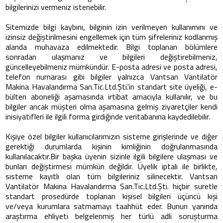
bilgilerinizi vermeniz istenebilir.
Sitemizde bilgi kaybını, bilginin izin verilmeyen kullanımını ve
izinsiz değiştirilmesini engellemek için tüm şifreleriniz kodlanmış
alanda muhavaza edilmektedir. Bilgi toplanan bölümlere
sonradan ulaşmanız ve bilgileri değiştirebilmeniz,
güncelleyebilmeniz mümkündür. E-posta adresi ve posta adresi,
telefon numarası gibi bilgiler yalnızca Vantsan Vantilatör
Makina Havalandırma San.Tic.Ltd.Şti.'in standart site üyeliği, e-
bülten aboneliği aşamasında irtibat amacıyla kullanılır, ve bu
bilgiler ancak müşteri olma aşamasına gelmiş ziyaretçiler kendi
inisiyatifleri ile ilgili forma girdiğinde veritabanına kaydedilebilir.
Kişiye özel bilgiler kullanıcılarımızın sisteme girişlerinde ve diğer
gerektiği durumlarda kişinin kimliğinin doğrulanmasında
kullanılacaktır.Bir başka üyenin sizinle ilgili bilgilere ulaşması ve
bunları değiştirmesi mümkün değildir. Üyelik iptali ile birlikte,
sisteme kayıtlı olan tüm bilgileriniz silinecektir. Vantsan
Vantilatör Makina Havalandırma San.Tic.Ltd.Şti. hiçbir suretle
standart prosedürde toplanan kişisel bilgileri üçüncü kişi
ve/veya kurumlara satmamayı taahhüt eder. Bunun yanında
araştırma ehliyeti belgelenmiş her türlü adli soruşturma